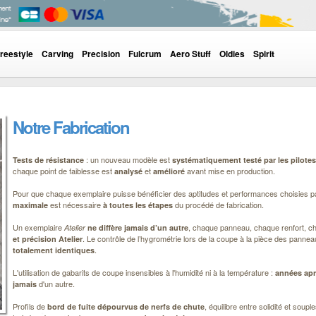
reestyle
Carving
Precision
Fulcrum
Aero Stuff
Oldies
Spirit
Notre Fabrication
: un nouveau modèle est
Tests de résistance
systématiquement testé par les pilotes
chaque point de faiblesse est
et
avant mise en production.
analysé
amélioré
Pour que chaque exemplaire puisse bénéficier des aptitudes et performances choisies 
est nécessaire
du procédé de fabrication.
maximale
à toutes les étapes
Un exemplaire
, chaque panneau, chaque renfort, c
Atelier
ne diffère jamais d’un autre
. Le contrôle de l’hygrométrie lors de la coupe à la pièce des panneaux
et précision
Atelier
.
totalement identiques
L'utilisation de gabarits de coupe insensibles à l'humidité ni à la température :
années ap
d'un autre.
jamais
Profils de
, équilibre entre solidité et soup
bord de fuite dépourvus de nerfs de chute