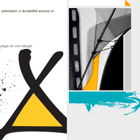
:
et
de
précision
durabilité
accrue
, plage de vent élargie.