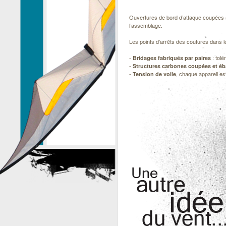
Ouvertures de bord d’attaque coupées 
l’assemblage.
Les points d’arrêts des coutures dans 
-
: tolé
Bridages fabriqués par paires
-
Structures carbones coupées et éba
-
, chaque appareil es
Tension de voile