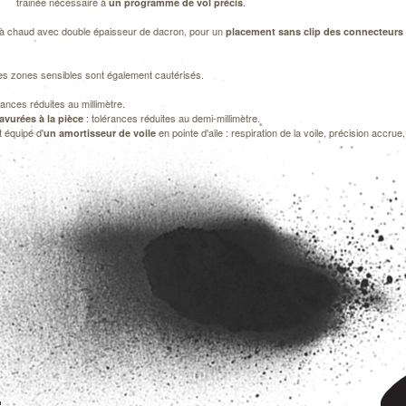
trainée nécessaire à
.
un programme de vol précis
à chaud avec double épaisseur de dacron, pour un
placement sans clip des connecteurs
les zones sensibles sont également cautérisés.
rances réduites au millimètre.
: tolérances réduites au demi-millimètre.
vurées à la pièce
t équipé d'
en pointe d'aile : respiration de la voile, précision accrue
un amortisseur de voile