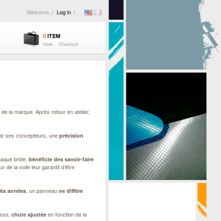
Welcome, (
Log in
)
0
ITEM
View
Checkout
de la marque. Après retour en atelier,
par ses concepteurs, une
précision
haque bride,
bénéficie des savoir-faire
 de la voile leur garantit d’être
, un panneau
rès années
ne diffère
lesse,
en fonction de la
chute ajustée