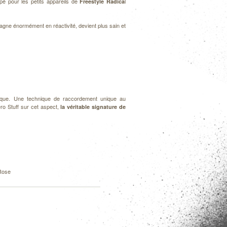
pé pour les petits appareils de
l
Freestyle Radica
agne énormément en réactivité, devient plus sain et
cique. Une technique de raccordement unique au
ro Stuff sur cet aspect,
la véritable signature de
 Rose