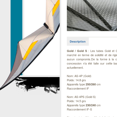
Description
: Les tubes Gold et G
Gold / Gold S
marché en terme de solidité et de rig
aucun compromis.De la forme à la co
concession n'a été faite sur cette b
actuellement.
Nom: AS-4P (Gold)
Poids: 14.8 grs
Appareils type
cm
250/260
Raccordement IF
Nom: AS-4PS (Gold S)
Poids: 14.5 grs
Appareils type
cm
230/240
Raccordement IF-S