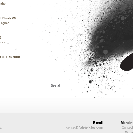
atar
t Slash V3
 lignes
6
ance
 et d'Europe
See all
E-mail
More in
contact@atelierkites.com
Contact
st
Site 