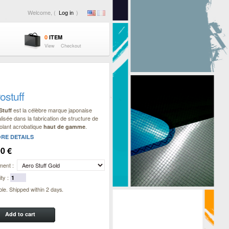
Welcome, (
Log in
)
0
ITEM
View
Checkout
ostuff
est la célèbre marque japonaise
Stuff
lisée dans la fabrication de structure de
olant acrobatique
.
haut de gamme
RE DETAILS
00 €
ment :
ty :
ble. Shipped within 2 days.