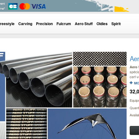
reestyle
Carving
Precision
Fulcrum
Aero Stuff
Oldies
Spirit
Aer
Aero 
spécia
cerf-v
MO
32,
Equip
Quanti
Availa