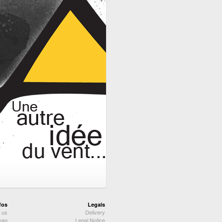
fos
Legals
 us
Delivery
map
Legal Notice