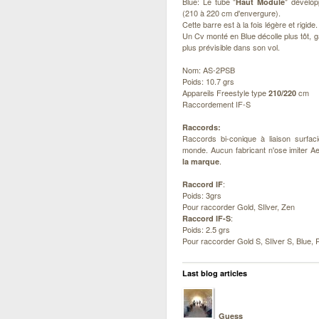
Blue: Le tube "
" dévelop
Haut Module
(210 à 220 cm d'envergure).
Cette barre est à la fois légère et rigide.
Un Cv monté en Blue décolle plus tôt, g
plus prévisible dans son vol.
Nom: AS-2PSB
Poids: 10.7 grs
Appareils Freestyle type
cm
210/220
Raccordement IF-S
Raccords:
Raccords bi-conique à liaison surfa
monde. Aucun fabricant n'ose imiter Ae
.
la marque
:
Raccord IF
Poids: 3grs
Pour raccorder Gold, SIlver, Zen
:
Raccord IF-S
Poids: 2.5 grs
Pour raccorder Gold S, SIlver S, Blue,
Last blog articles
Guess