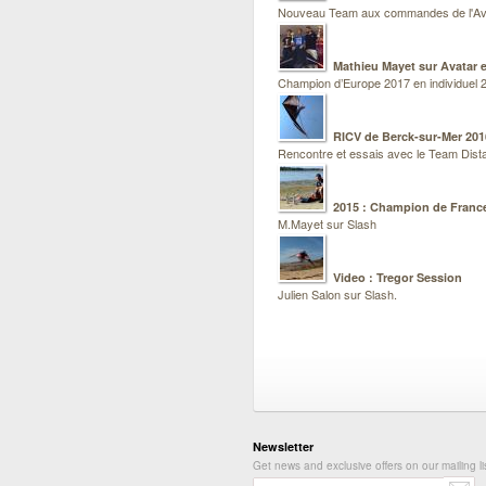
Nouveau Team aux commandes de l'Av
Mathieu Mayet sur Avatar e
Champion d’Europe 2017 en individuel 2
RICV de Berck-sur-Mer 201
Rencontre et essais avec le Team Dist
2015 : Champion de France
M.Mayet sur Slash
Video : Tregor Session
Julien Salon sur Slash.
Newsletter
Get news and exclusive offers on our mailing li