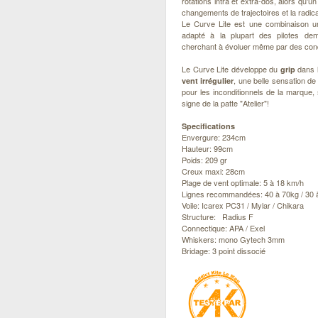
rotations intra et extra-dos, alors qu'
changements de trajectoires et la radica
Le Curve Lite est une combinaison uni
adapté à la plupart des pilotes de
cherchant à évoluer même par des cond
Le Curve Lite développe du
dans 
grip
, une belle sensation d
vent irrégulier
pour les inconditionnels de la marque
signe de la patte "Atelier"!
Specifications
Envergure: 234cm
Hauteur: 99cm
Poids: 209 gr
Creux maxi: 28cm
Plage de vent optimale: 5 à 18 km/h
Lignes recommandées: 40 à 70kg / 30
Voile: Icarex PC31 / Mylar / Chikara
Structure: Radius F
Connectique: APA / Exel
Whiskers: mono Gytech 3mm
Bridage: 3 point dissocié