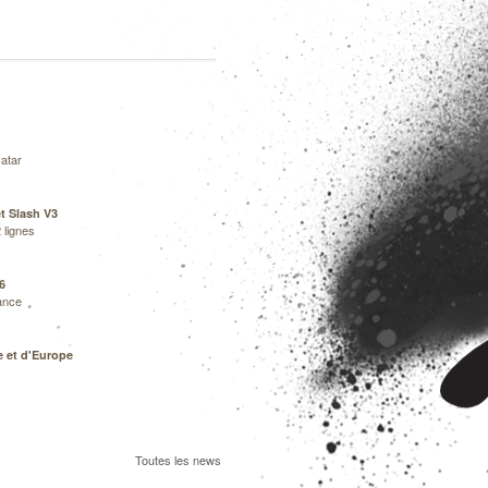
atar
t Slash V3
 lignes
6
ance
 et d'Europe
Toutes les news