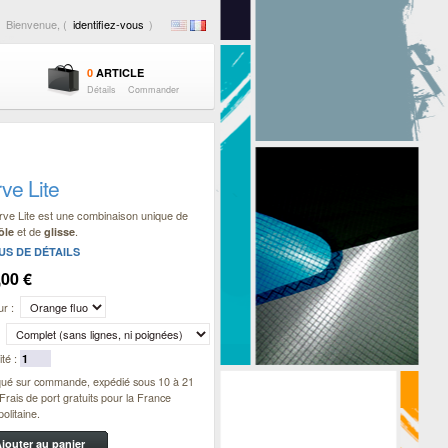
Bienvenue, (
identifiez-vous
)
0
ARTICLE
Détails
Commander
ve Lite
rve Lite est une combinaison unique de
et de
.
ôle
glisse
US DE DÉTAILS
,00 €
r :
té :
qué sur commande, expédié sous 10 à 21
 Frais de port gratuits pour la France
olitaine.