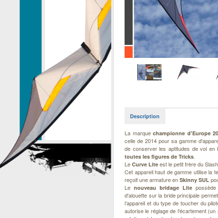
Description
La marque
championne d'Europe 2
celle de 2014 pour sa gamme d'apparei
de conserver les aptitudes de vol en
.
toutes les figures de Tricks
Le
est le petit frère du Sla
Curve Lite
Cet appareil haut de gamme utilise la t
reçoit une armature en
pou
Skinny SUL
Le
possède d
nouveau bridage Lite
d'alouette sur la bride principale permet
l’appareil et du type de toucher du pilo
autorise le réglage de l'écartement (un r