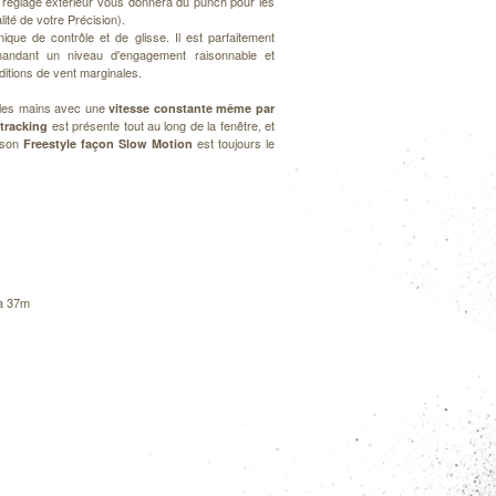
un réglage extérieur vous donnera du punch pour les
lité de votre Précision).
que de contrôle et de glisse. Il est parfaitement
mandant un niveau d'engagement raisonnable et
itions de vent marginales.
les mains avec une
vitesse constante même par
e
est présente tout au long de la fenêtre, et
tracking
, son
est toujours le
Freestyle façon Slow Motion
 à 37m