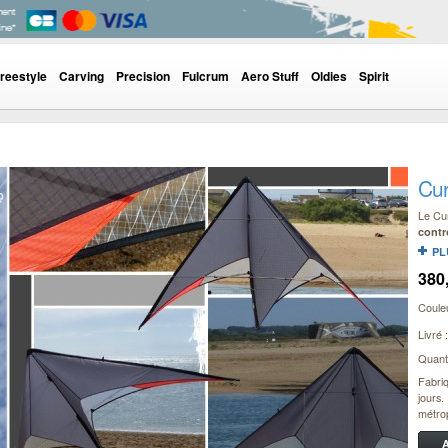
reestyle
Carving
Precision
Fulcrum
Aero Stuff
Oldies
Spirit
Cur
Le Cu
contr
PL
380
Couleu
Livré :
Quanti
Fabri
jours.
métrop