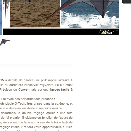
a décidé de garder une philosophie similaire à
015
ls au caractère Freestyle/Polyvalent. Le but étant
 Précison du
, mais surtout, l'
Curve
accès facile à
sh Lite avec des performances proches !
echnologie G-Tech, très prisée dans la catégorie, et
r une déformation idéale et un poids minime.
ésormais le double réglage Atelier : une tête
 de faire varier l'incidence en fonction de l'usure de
te, un second réglage au niveau de la bride latérale
églage intérieur rendra votre appareil facile sur les