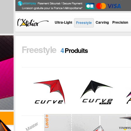
Ultra-Light
Carving
Precision
Freestyle
Freestyle
4
Produits
CURVE
CURVE AERO
C
A
Porté sur la facilité
Booster sa
d'accès , ce modèle
créativité, franchir le
Ré
convient autant au...
cap d'un Tricks par
d
sa finesse...
c
i
+
sa
i
+
i