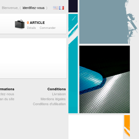
Bienvenue, (
identifiez-vous
)
0
ARTICLE
Détails
Commander
ormations
Conditions
ctez-nous
Livraison
an du site
Mentions légales
Conditions d'utilisation