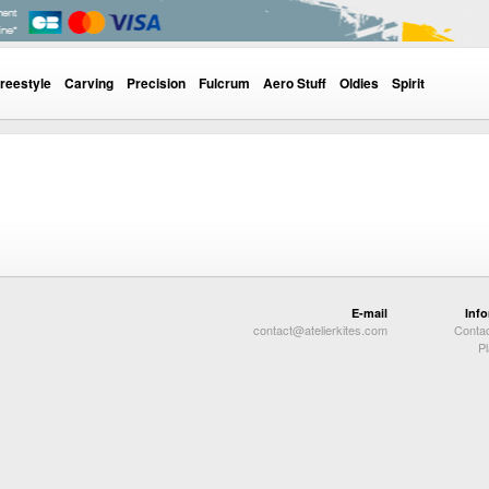
reestyle
Carving
Precision
Fulcrum
Aero Stuff
Oldies
Spirit
E-mail
Inf
contact@atelierkites.com
Conta
Pl