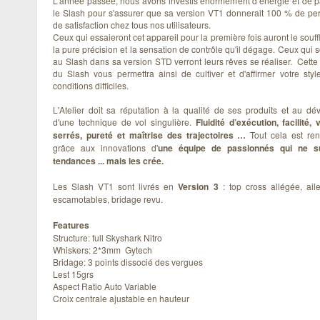
L'année passée, nous avons investis énormément d’énergie et de 
le Slash pour s'assurer que sa version VT1 donnerait 100 % de pe
de satisfaction chez tous nos utilisateurs.
Ceux qui essaieront cet appareil pour la première fois auront le souf
la pure précision et la sensation de contrôle qu'il dégage. Ceux qui 
au Slash dans sa version STD verront leurs rêves se réaliser. Cette
du Slash vous permettra ainsi de cultiver et d'affirmer votre st
conditions difficiles.
L'Atelier doit sa réputation à la qualité de ses produits et au d
d'une technique de vol singulière.
Fluidité d’exécution, facilité,
serrés, pureté et maîtrise des trajectoires …
Tout cela est ren
grâce aux innovations d'
une équipe de passionnés qui ne su
tendances ... mais les crée.
Les Slash VT1 sont livrés en
Version 3
: top cross allégée, aile
escamotables, bridage revu.
Features
Structure: full Skyshark Nitro
Whiskers: 2*3mm Gytech
Bridage: 3 points dissocié des vergues
Lest 15grs
Aspect Ratio Auto Variable
Croix centrale ajustable en hauteur